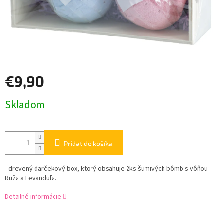
€9,90
Jednotková
Skladom
cena:
Pridať do košíka
- drevený darčekový box, ktorý obsahuje 2ks šumivých bômb s vôňou
Ruža a Levanduľa.
Detailné informácie