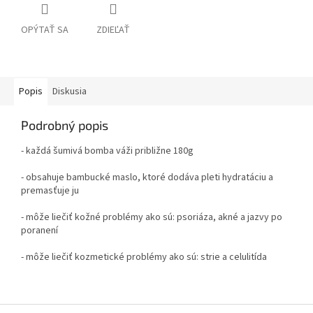
OPÝTAŤ SA
ZDIEĽAŤ
Popis
Diskusia
Podrobný popis
- každá šumivá bomba váži približne 180g
- obsahuje bambucké maslo, ktoré dodáva pleti hydratáciu a
premasťuje ju
- môže liečiť kožné problémy ako sú: psoriáza, akné a jazvy po
poranení
- môže liečiť kozmetické problémy ako sú: strie a celulitída
Z