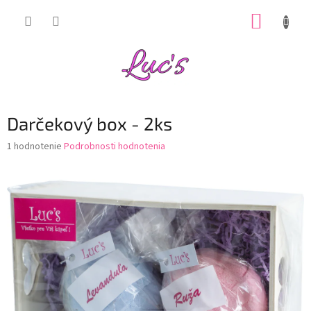
Prejsť
NÁKUP
na
obsah
KOŠÍK
Darčekový box - 2ks
Priemerné
1 hodnotenie
Podrobnosti hodnotenia
hodnotenie
produktu
je
5,0
z
5
hviezdičiek.