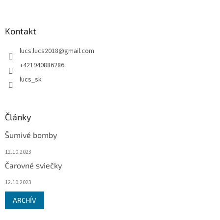
á
p
ä
Kontakt
t
lucs.lucs2018
@
gmail.com
i
e
+421940886286
lucs_sk
Články
Šumivé bomby
12.10.2023
Čarovné sviečky
12.10.2023
ARCHÍV