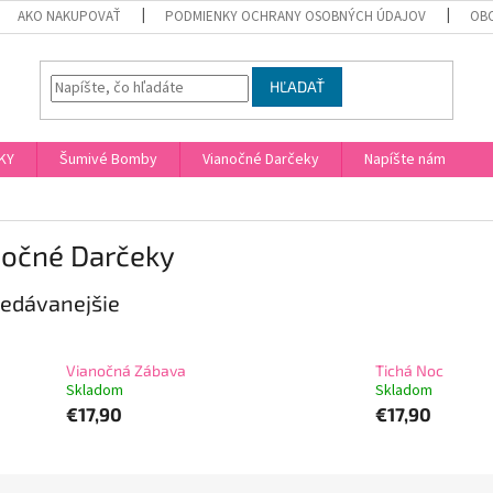
AKO NAKUPOVAŤ
PODMIENKY OCHRANY OSOBNÝCH ÚDAJOV
OB
HĽADAŤ
KY
Šumivé Bomby
Vianočné Darčeky
Napíšte nám
nočné Darčeky
edávanejšie
Vianočná Zábava
Tichá Noc
Skladom
Skladom
€17,90
€17,90