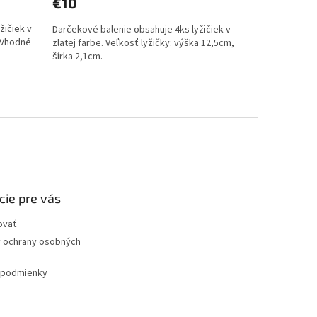
€10
produktu
je
žičiek v
Darčekové balenie obsahuje 4ks lyžičiek v
3,0
. Vhodné
zlatej farbe. Veľkosť lyžičky: výška 12,5cm,
z
šírka 2,1cm.
5
hviezdičiek.
cie pre vás
ovať
 ochrany osobných
podmienky