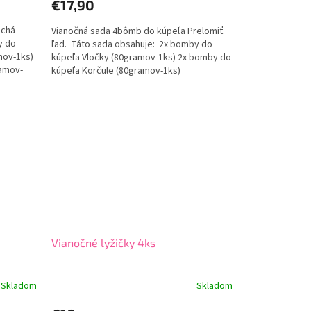
€17,90
produktu
je
ichá
Vianočná sada 4bômb do kúpeľa Prelomiť
5,0
y do
ľad. Táto sada obsahuje: 2x bomby do
z
mov-1ks)
kúpeľa Vločky (80gramov-1ks) 2x bomby do
5
amov-
kúpeľa Korčule (80gramov-1ks)
hviezdičiek.
Vianočné lyžičky 4ks
Skladom
Skladom
Priemerné
hodnotenie