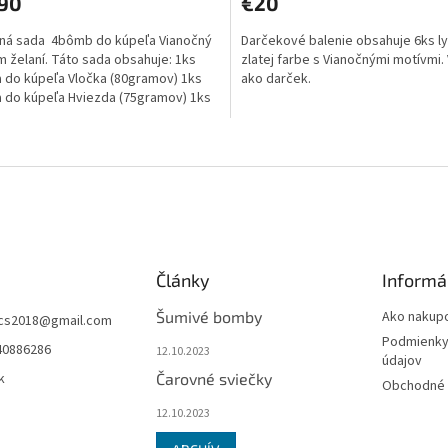
,90
€20
ktu
produktu
je
ná sada 4bômb do kúpeľa Vianočný
Darčekové balenie obsahuje 6ks ly
4,0
 želaní. Táto sada obsahuje: 1ks
zlatej farbe s Vianočnými motívmi
z
do kúpeľa Vločka (80gramov) 1ks
ako darček.
5
do kúpeľa Hviezda (75gramov) 1ks
ičiek.
hviezdičiek.
do...
O
v
l
á
d
a
c
i
Články
Informá
e
p
Šumivé bomby
Ako nakup
ucs2018
@
gmail.com
r
Podmienky
40886286
v
12.10.2023
údajov
k
k
Čarovné sviečky
Obchodné 
y
v
12.10.2023
ý