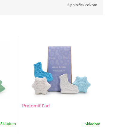
6
položiek celkom
Prelomiť Ľad
Skladom
Skladom
Priemerné
hodnotenie