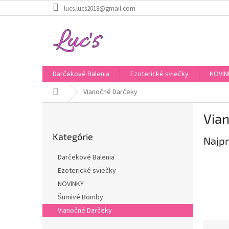
Prejsť
lucs.lucs2018@gmail.com
na
obsah
Darčekové Balenia
Ezoterické sviečky
NOVIN
Domov
Vianočné Darčeky
B
Via
o
Preskočiť
č
Kategórie
kategórie
Najpr
n
ý
Darčekové Balenia
p
Ezoterické sviečky
a
NOVINKY
n
e
Šumivé Bomby
l
Vianočné Darčeky
R