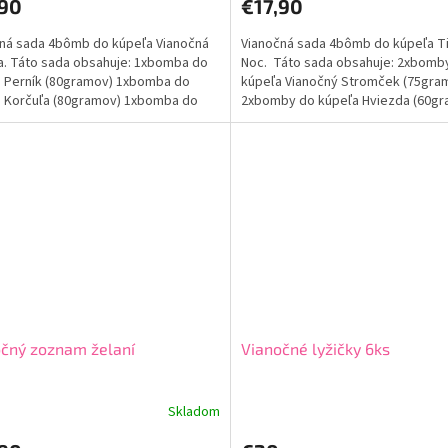
,90
€17,90
ktu
produktu
je
ná sada 4bômb do kúpeľa Vianočná
Vianočná sada 4bômb do kúpeľa T
5,0
. Táto sada obsahuje: 1xbomba do
Noc. Táto sada obsahuje: 2xbomb
z
 Perník (80gramov) 1xbomba do
kúpeľa Vianočný Stromček (75gra
5
 Korčuľa (80gramov) 1xbomba do
2xbomby do kúpeľa Hviezda (60gr
ičiek.
hviezdičiek.
 Snehuliak...
1ks)
čný zoznam želaní
Vianočné lyžičky 6ks
Skladom
erné
Priemerné
tenie
hodnotenie