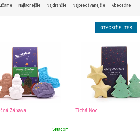
účame
Najlacnejšie
Najdrahšie
Najpredávanejšie
Abecedne
OTVORIŤ FILTER
očná Zábava
Tichá Noc
Skladom
erné
Priemerné
tenie
hodnotenie