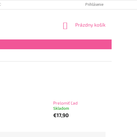
CHODNÉ PODMIENKY
Prihlásenie
NÁKUPNÝ
Prázdny košík
KOŠÍK
Prelomiť Ľad
Skladom
€17,90