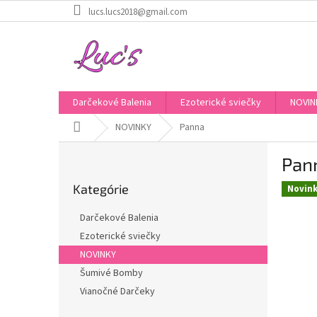
Prejsť
lucs.lucs2018@gmail.com
na
obsah
Darčekové Balenia
Ezoterické sviečky
NOVIN
Domov
NOVINKY
Panna
B
Pan
o
Preskočiť
č
Kategórie
kategórie
Novin
n
ý
Darčekové Balenia
p
Ezoterické sviečky
a
NOVINKY
n
e
Šumivé Bomby
l
Vianočné Darčeky