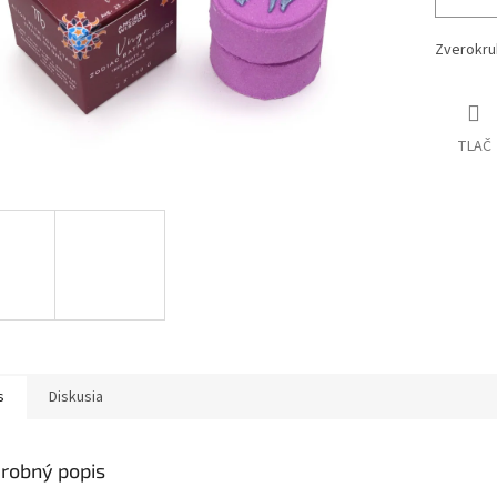
Zverokru
TLAČ
s
Diskusia
robný popis