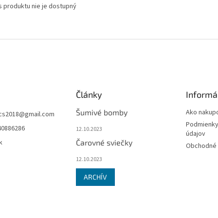
s produktu nie je dostupný
Články
Informá
Šumivé bomby
Ako nakup
ucs2018
@
gmail.com
Podmienky
40886286
12.10.2023
údajov
k
Čarovné sviečky
Obchodné 
12.10.2023
ARCHÍV