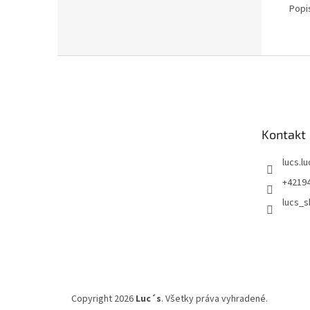
Popi
Z
á
p
ä
t
Kontakt
i
e
lucs.l
+4219
lucs_s
Copyright 2026
Luc´s
. Všetky práva vyhradené.