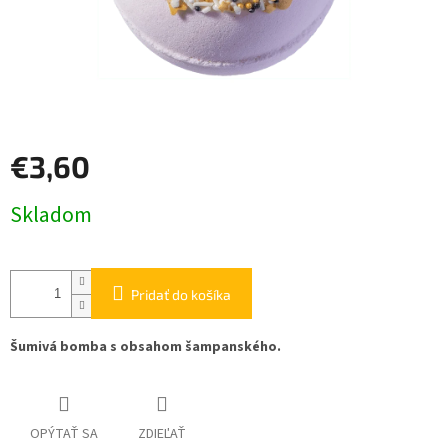
€3,60
Jednotková
Skladom
cena:
Pridať do košíka
Šumivá bomba s obsahom šampanského.
OPÝTAŤ SA
ZDIEĽAŤ