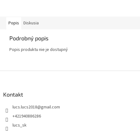
Popis
Diskusia
Podrobný popis
Popis produktu nie je dostupný
Z
á
p
ä
Kontakt
t
lucs.lucs2018
@
gmail.com
i
e
+421940886286
lucs_sk