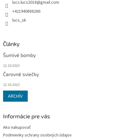
lucs.lucs2018
@
gmail.com
i
e
+421940886286
lucs_sk
Články
Šumivé bomby
12.10.2023
Čarovné sviečky
12.10.2023
ARCHÍV
Informácie pre vás
Ako nakupovať
Podmienky ochrany osobných údajov