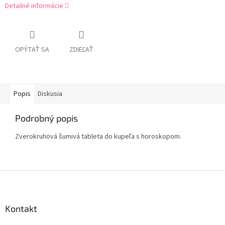
Detailné informácie
OPÝTAŤ SA
ZDIEĽAŤ
Popis
Diskusia
Podrobný popis
Zverokruhová šumivá tableta do kupeľa s horoskopom.
Z
á
p
ä
Kontakt
t