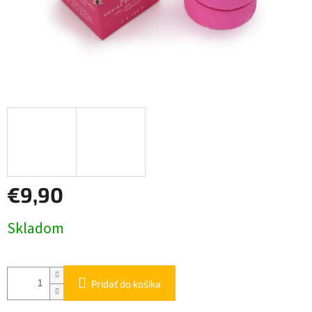
€9,90
Jednotková
Skladom
cena:
Pridať do košíka